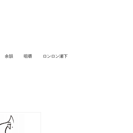
余韻
咀嚼
ロンロン瀬下