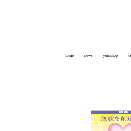
home
news
yoinshop
c