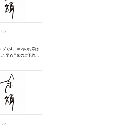
9:36
ノダです。年内のお席は
した早め早めのご予約…
9:55