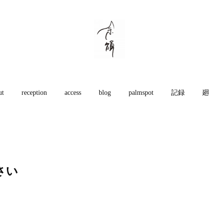
ut
reception
access
blog
palmspot
記録
廻
さい