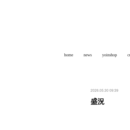
home
news
yoinshop
c
2026.05.30 09:39
盛況