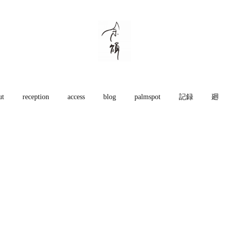
ut
reception
access
blog
palmspot
記録
廻