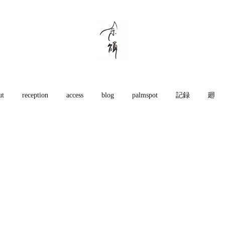
ut
reception
access
blog
palmspot
記録
廻