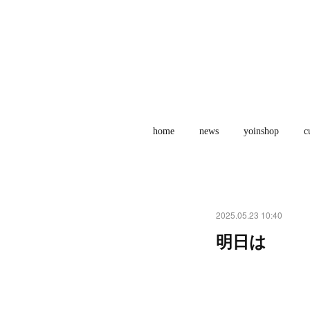
home
news
yoinshop
c
2025.05.23 10:40
明日は