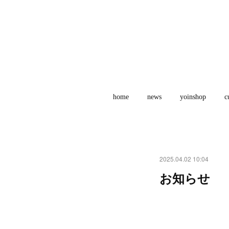
home
news
yoinshop
c
2025.04.02 10:04
お知らせ