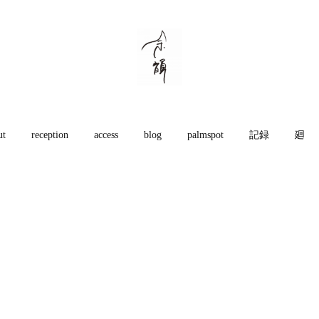
ut
reception
access
blog
palmspot
記録
廻