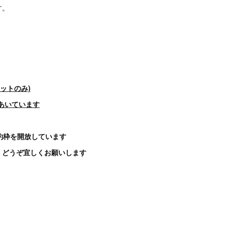
す。
(カットのみ)
以降あいています
予約枠を開放しています
、どうぞ宜しくお願いします