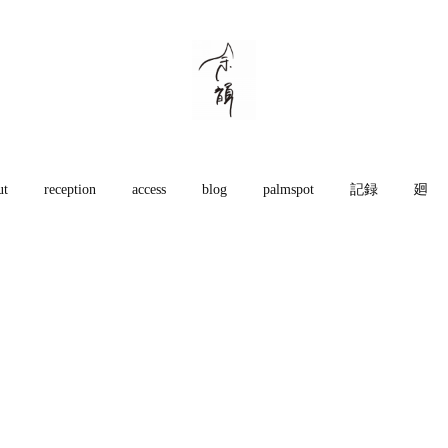
ut
reception
access
blog
palmspot
記録
廻