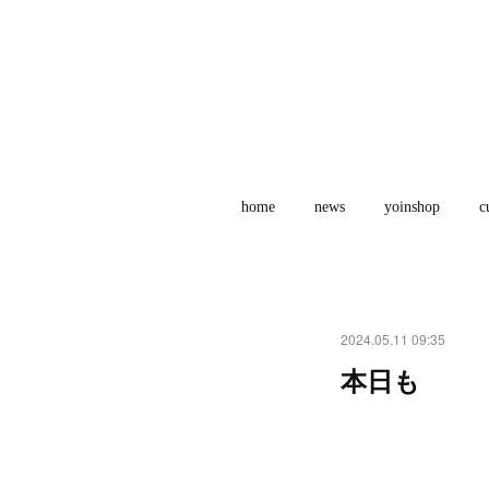
home
news
yoinshop
c
2024.05.11 09:35
本日も