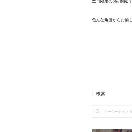
土日限定の(私)物撮
色んな角度からお愉
検索