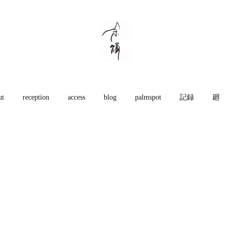
ut
reception
access
blog
palmspot
記録
廻