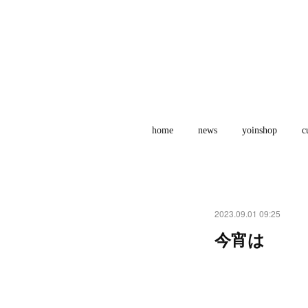
home
news
yoinshop
c
2023.09.01 09:25
今宵は