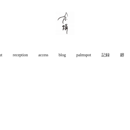
ut
reception
access
blog
palmspot
記録
廻