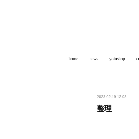
home
news
yoinshop
c
2023.02.19 12:08
整理