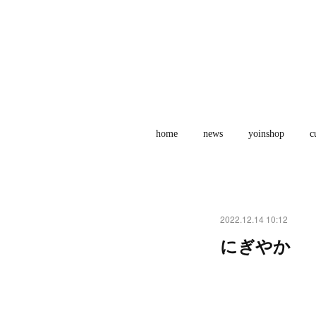
home
news
yoinshop
c
2022.12.14 10:12
にぎやか