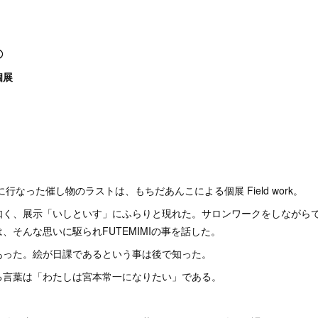
◯
個展
に行なった催し物のラストは、もちだあんこによる個展 Field work。
如く、展示「いしといす」にふらりと現れた。サロンワークをしながら
、そんな思いに駆られFUTEMIMIの事を話した。
あった。絵が日課であるという事は後で知った。
る言葉は「わたしは宮本常一になりたい」である。