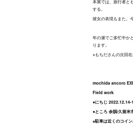
本展では、旅行者と
する。
彼女の表現もまた、
年の瀬でご多忙中か
ります。
※もちださんの次回在
mochida ancoro EX
Field work
●にちじ 2022.12.14-1
●ところ 余韻/久留米
※駐車は近くのコイ