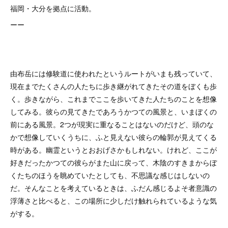
福岡・大分を拠点に活動。
ーー
由布岳には修験道に使われたというルートがいまも残っていて、
現在までたくさんの人たちに歩き継がれてきたその道をぼくも歩
く。歩きながら、これまでここを歩いてきた人たちのことを想像
してみる。彼らの見てきたであろうかつての風景と、いまぼくの
前にある風景。2つが現実に重なることはないのだけど、頭のな
かで想像していくうちに、ふと見えない彼らの輪郭が見えてくる
時がある。幽霊というとおおげさかもしれない。けれど、ここが
好きだったかつての彼らがまた山に戻って、木陰のすきまからぼ
くたちのほうを眺めていたとしても、不思議な感じはしないの
だ。そんなことを考えているときは、ふだん感じるよそ者意識の
浮薄さと比べると、この場所に少しだけ触れられているような気
がする。