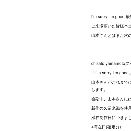
I'm sorry I'm
ご来場頂いた皆様本
山本さんとはまた次
chisato yamamoto
「I'm sorry I'm good
山本さんがこれまで
します。
会期中、山本さんに
新作の久留米織を使
滞在制作日につきま
※滞在日(確定分)