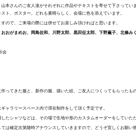
、山本さんのご友人達がそれぞれに作品やテキストを寄せて下さってい
キスト、ポスター。どれも素晴らしく、会場に色を添えています。
ますので、ご来場の際には併せてお楽しみ頂ければと思います。
、おおがまめお、岡島佐和、川野太郎、黒田征太郎、下野薫子、北條み
展示会
」
に作ってきた服と、新作の服、描いた絵、ご友人につくってもらったも
はギャラリースペース内で滞在制作をして頂く予定です。
用したシャツなどは、その場で生地や形のカスタムオーダーをしていた
しては確定次第随時アナウンスしていきますので、どうぞ宜しくお願い