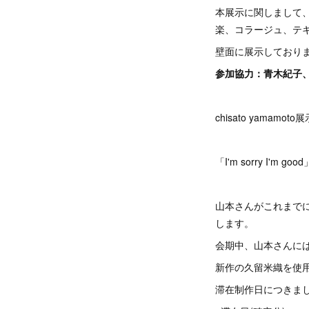
本展示に関しまして
楽、コラージュ、テ
壁面に展示しており
参加協力：青木紀子
chisato yamamoto
「I'm sorry I'm good
山本さんがこれまで
します。
会期中、山本さんに
新作の久留米織を使
滞在制作日につきま