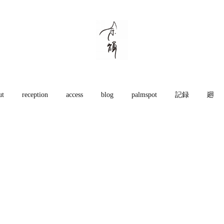
ut
reception
access
blog
palmspot
記録
廻