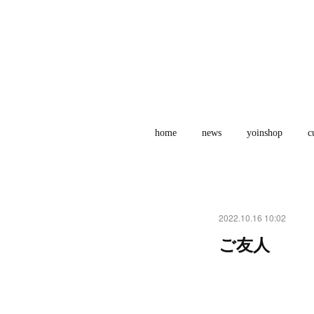
home
news
yoinshop
c
2022.10.16 10:02
ご友人