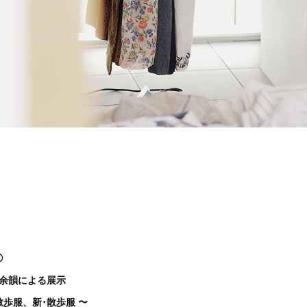
◯
米 余韻による展示
散歩服、新･散歩服 〜