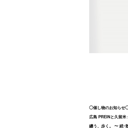
◯催し物のお知らせ
広島 PREINと久留
纏う、歩く。 〜 続･