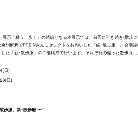
した展示「纏う、歩く」の続編となる本展示では、前回に引き続き(散歩に
余韻解釈でPREINさんにセレクトをお願いした「続･散歩服」、会期後半
スした「新･散歩服」の二部構成で行います。それぞれの偏った散歩服、
4(日)
28(日)
･散歩服、新･散歩服 〜"