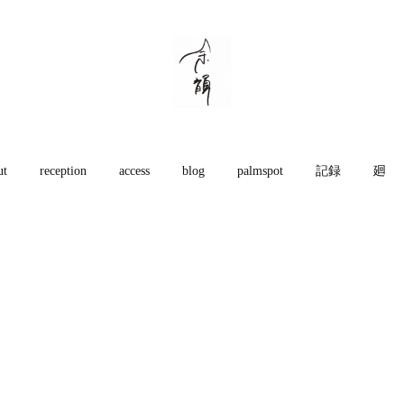
ut
reception
access
blog
palmspot
記録
廻