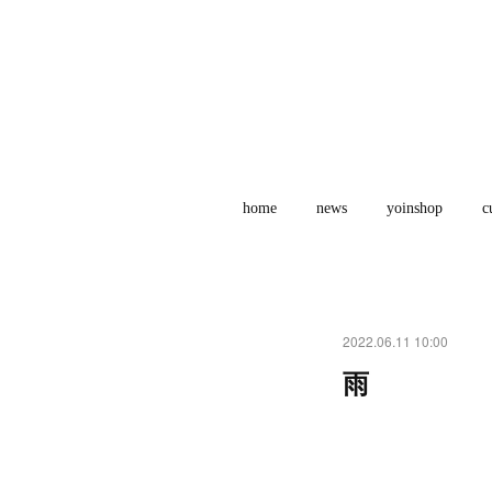
home
news
yoinshop
c
2022.06.11 10:00
雨