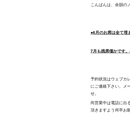
こんばんは、余韻のノ
●6月のお席は全て埋
7月も残席僅かです
予約状況はウェブカ
にご連絡下さい。メー
せ。
尚営業中は電話に出
頂きますよう何卒お