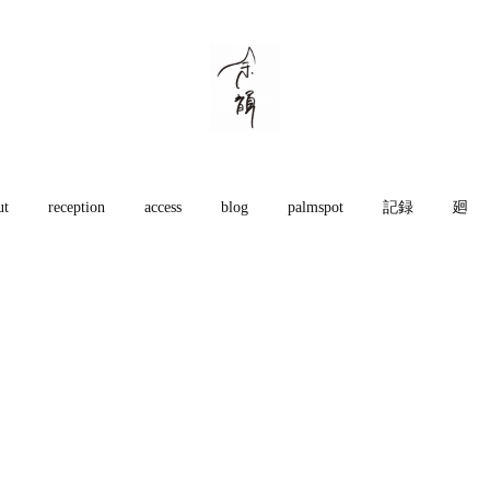
ut
reception
access
blog
palmspot
記録
廻