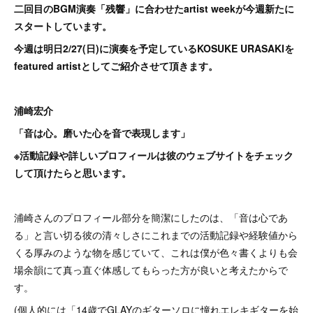
二回目のBGM演奏「残響」に合わせたartist weekが今週新たに
スタートしています。
今週は明日2/27(日)に演奏を予定しているKOSUKE URASAKIを
featured artistとしてご紹介させて頂きます。
浦崎宏介
「音は心。磨いた心を音で表現します」
※活動記録や詳しいプロフィールは彼のウェブサイトをチェック
して頂けたらと思います。
浦崎さんのプロフィール部分を簡潔にしたのは、「音は心であ
る」と言い切る彼の清々しさにこれまでの活動記録や経験値から
くる厚みのような物を感じていて、これは僕が色々書くよりも会
場余韻にて真っ直ぐ体感してもらった方が良いと考えたからで
す。
(個人的には「14歳でGLAYのギターソロに憧れエレキギターを始